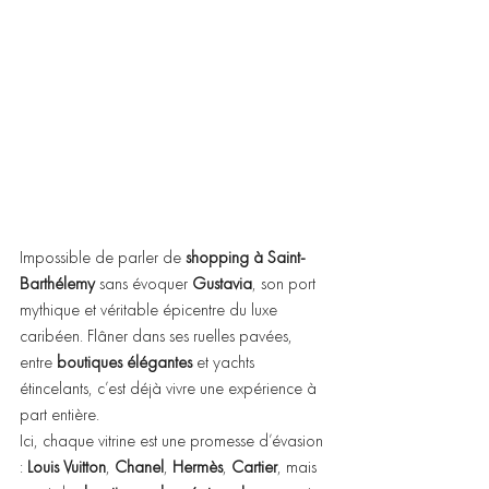
Impossible de parler de 
shopping à Saint-
Barthélemy
 sans évoquer 
Gustavia
, son port 
mythique et véritable épicentre du luxe 
caribéen. Flâner dans ses ruelles pavées, 
entre 
boutiques élégantes
 et yachts 
étincelants, c’est déjà vivre une expérience à 
part entière.
Ici, chaque vitrine est une promesse d’évasion 
: 
Louis Vuitton
, 
Chanel
, 
Hermès
, 
Cartier
, mais 