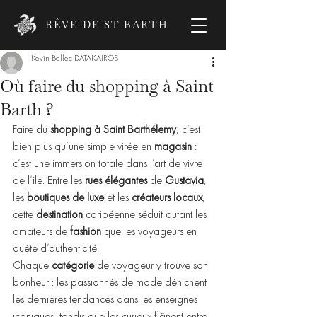
RÊVE DE ST BARTH
Kevin Bellec DATAKAIROS
Où faire du shopping à Saint
Barth ?
Faire du 
shopping à Saint Barthélemy
, c’est 
bien plus qu’une simple virée en 
magasin
 : 
c’est une immersion totale dans l’art de vivre 
de l’île. Entre les 
rues élégantes
 de 
Gustavia
, 
les 
boutiques de luxe
 et les 
créateurs locaux
, 
cette 
destination
 caribéenne séduit autant les 
amateurs de 
fashion
 que les voyageurs en 
quête d’authenticité.
Chaque 
catégorie
 de voyageur y trouve son 
bonheur : les passionnés de mode dénichent 
les dernières tendances dans les enseignes 
iconiques, tandis que les curieux flânent entre 