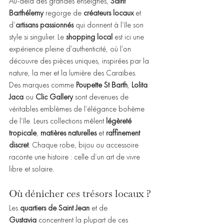
Au-delà des grandes enseignes, 
Saint 
Barthélemy
 regorge de 
créateurs locaux
 et 
d’
artisans passionnés
 qui donnent à l’île son 
style si singulier. Le 
shopping local
 est ici une 
expérience pleine d’authenticité, où l’on 
découvre des pièces uniques, inspirées par la 
nature, la mer et la lumière des Caraïbes.
Des marques comme 
Poupette St Barth
, 
Lolita 
Jaca
 ou 
Clic Gallery
 sont devenues de 
véritables emblèmes de l’élégance bohème 
de l’île. Leurs collections mêlent 
légèreté 
tropicale
, 
matières naturelles
 et 
raffinement 
discret
. Chaque robe, bijou ou accessoire 
raconte une histoire : celle d’un art de vivre 
libre et solaire.
Où dénicher ces trésors locaux ?
Les 
quartiers de Saint Jean
 et de 
Gustavia
 concentrent la plupart de ces 